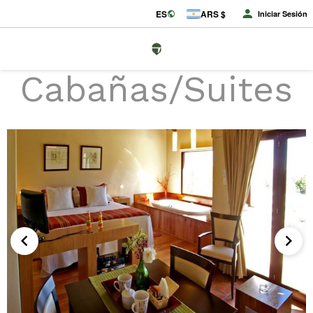
ES
ARS $
Iniciar Sesión
Cabañas/Suites